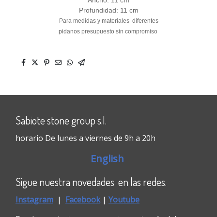
Ancho:
11 cm
Profundidad:
11 cm
Para medidas y materiales diferentes
pidanos presupuesto sin compromiso
Sabiote stone group s.l.
horario De lunes a viernes de 9h a 20h
English
Sigue nuestra novedades en las redes.
Instagram
|
Faceboo
k
|
Youtube