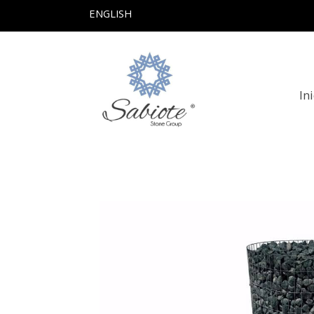
ENGLISH
In
Productos
Canto Rodado Marmol Verd