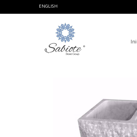
ENGLISH
In
Productos
Fregadero De Marmol Mode