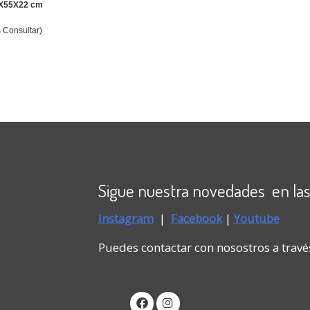
4X55X22 cm
s Consultar)
Sigue nuestra novedades en las
Instagram
|
Faceboo
k
|
Youtube
Puedes contactar con nosostros a travé