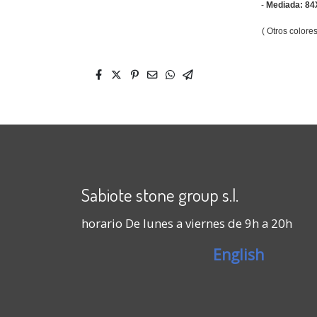
-
Mediada: 8
( Otros colore
Sabiote stone group s.l.
horario De lunes a viernes de 9h a 20h
English