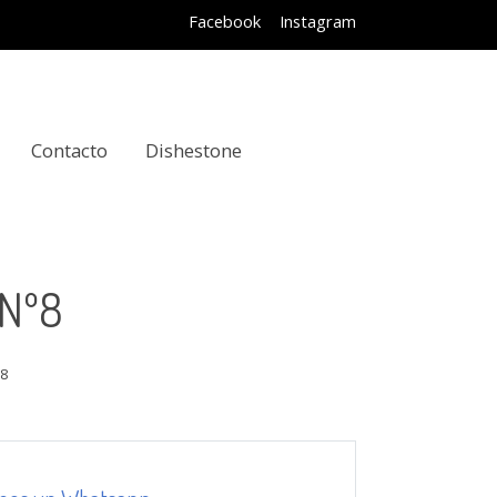
Facebook
Instagram
Contacto
Dishestone
 Nº8
º8