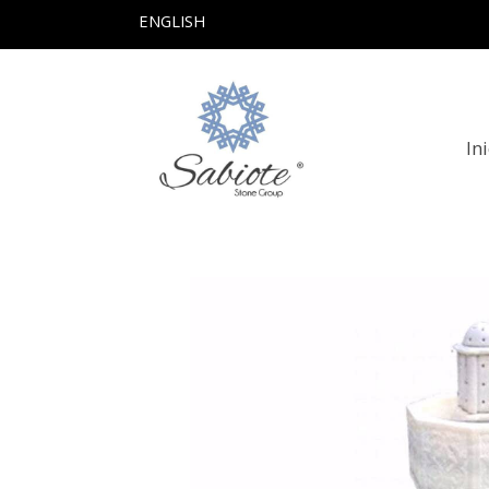
ENGLISH
In
Productos
Fuente Nº8