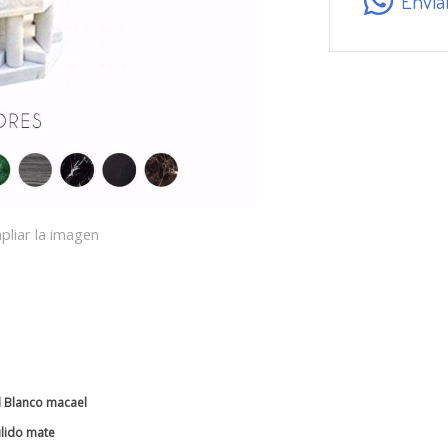
Envía
pliar la imagen
 Blanco macael
lido mate