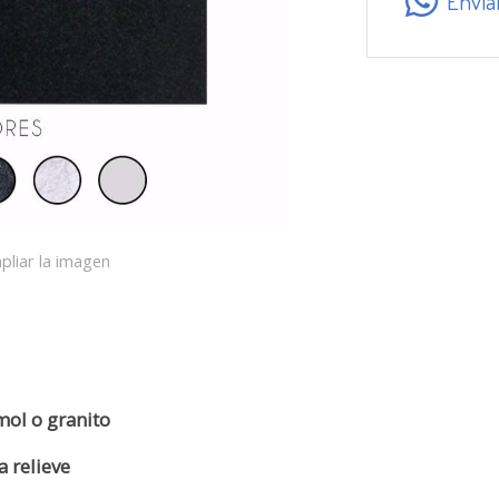
Envía
pliar la imagen
mol o granito
a relieve