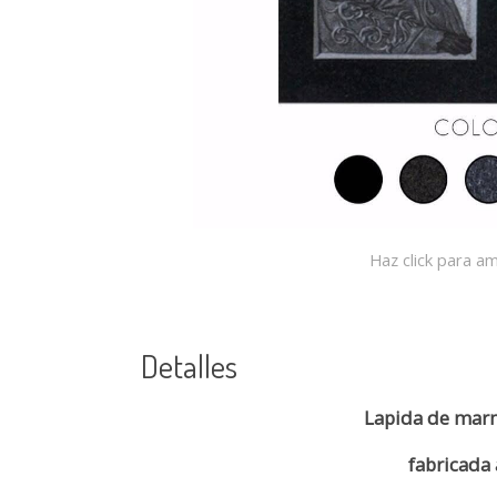
Haz click para am
Detalles
Lapida de mar
fabricada