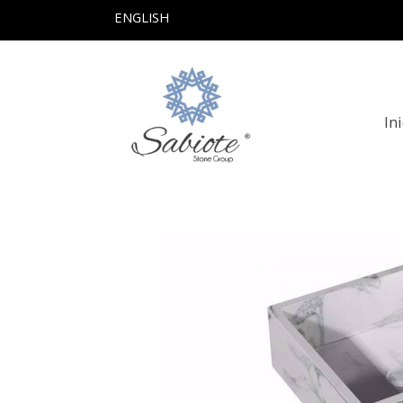
ENGLISH
In
Productos
Lavabo De Marmol Modelo C