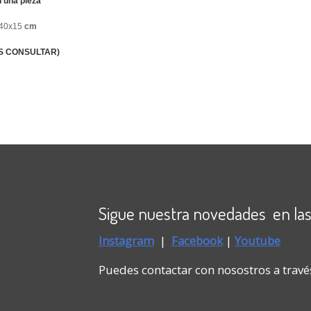
n una pieza
40x15
cm
S CONSULTAR)
Sigue nuestra novedades en las
Instagram
|
Faceboo
k
|
Youtube
Puedes contactar con nosostros a travé