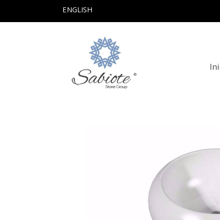
ENGLISH
In
Productos
Lavabo De Marmol Modelo 